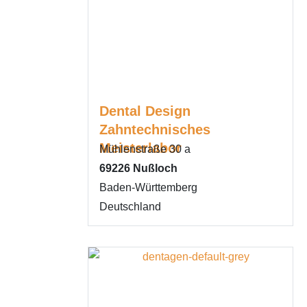
Dental Design
Zahntechnisches
Meisterlabor
Mühlenstraße 30 a
69226
Nußloch
Baden-Württemberg
Deutschland