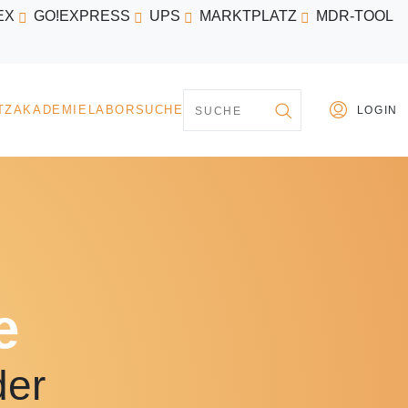
EX
GO!EXPRESS
UPS
MARKTPLATZ
MDR-TOOL
PARTNER
MARKTPLATZ
AKADEMIE
LABORSU
e
der