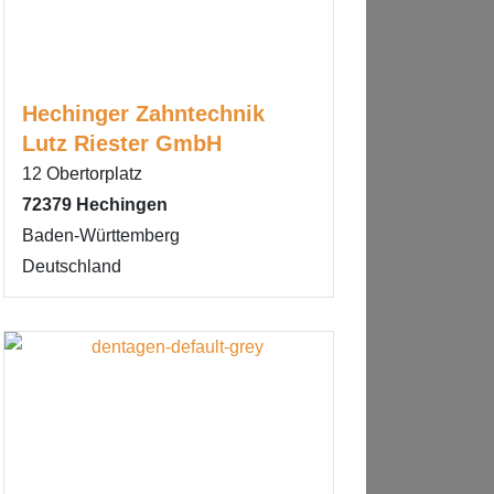
Hechinger Zahntechnik
Lutz Riester GmbH
12 Obertorplatz
72379
Hechingen
Baden-Württemberg
Deutschland