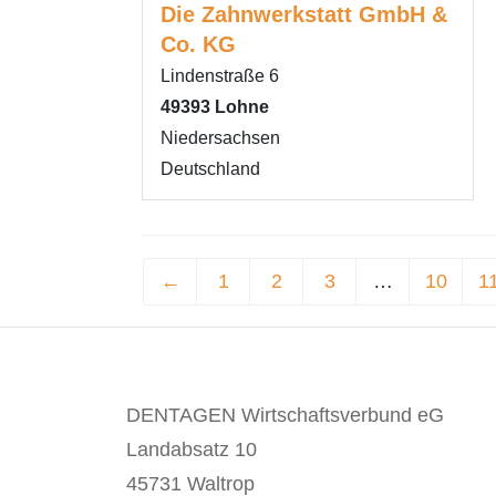
Die Zahnwerkstatt GmbH &
Co. KG
Lindenstraße 6
49393
Lohne
Niedersachsen
Deutschland
←
1
2
3
…
10
1
DENTAGEN Wirtschaftsverbund eG
Landabsatz 10
45731 Waltrop