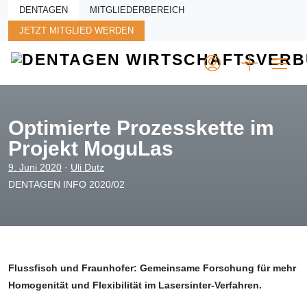
Skip to main content
DENTAGEN
MITGLIEDERBEREICH
JETZT MITGLIED WERDEN
Optimierte Prozesskette im
Projekt MoguLas
9. Juni 2020
·
Uli Dutz
DENTAGEN INFO 2020/02
Flussfisch und Fraunhofer: Gemeinsame Forschung für mehr
Homogenität und Flexibilität im Lasersinter-Verfahren.