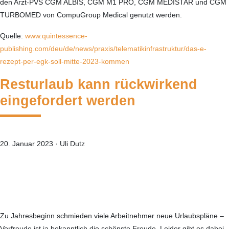
den Arzt-PVS CGM ALBIS, CGM M1 PRO, CGM MEDISTAR und CGM
TURBOMED von CompuGroup Medical genutzt werden.
Quelle:
www.quintessence-
publishing.com/deu/de/news/praxis/telematikinfrastruktur/das-e-
rezept-per-egk-soll-mitte-2023-kommen
Resturlaub kann rückwirkend
eingefordert werden
20. Januar 2023
·
Uli Dutz
—
Zu Jahresbeginn schmieden viele Arbeitnehmer neue Urlaubspläne –
Vorfreude ist ja bekanntlich die schönste Freude. Leider gibt es dabei