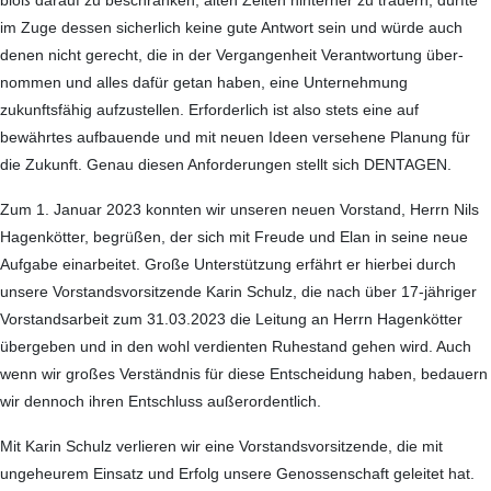
bloß darauf zu beschränken, alten Zeiten hinterher zu trauern, dürfte
im Zuge dessen sicherlich keine gute Antwort sein und würde auch
denen nicht gerecht, die in der Vergangenheit Verantwortung über­
nommen und alles dafür getan haben, eine Unter­nehmung
zukunftsfähig aufzustellen. Erforderlich ist also stets eine auf
bewährtes aufbauende und mit neuen Ideen versehene Planung für
die Zukunft. Genau diesen Anforderungen stellt sich DENTAGEN.
Zum 1. Januar 2023 konnten wir unseren neuen Vorstand, Herrn Nils
Hagenkötter, begrüßen, der sich mit Freude und Elan in seine neue
Aufgabe einarbeitet. Große Unterstützung erfährt er hierbei durch
unsere Vorstandsvorsitzende Karin Schulz, die nach über 17-jähriger
Vorstandsarbeit zum 31.03.2023 die Leitung an Herrn Hagenkötter
übergeben und in den wohl verdienten Ruhestand gehen wird. Auch
wenn wir großes Verständnis für diese Entscheidung haben, bedauern
wir dennoch ihren Entschluss außerordentlich.
Mit Karin Schulz verlieren wir eine Vorstandsvor­sitzende, die mit
ungeheurem Einsatz und Erfolg unsere Genossenschaft geleitet hat.