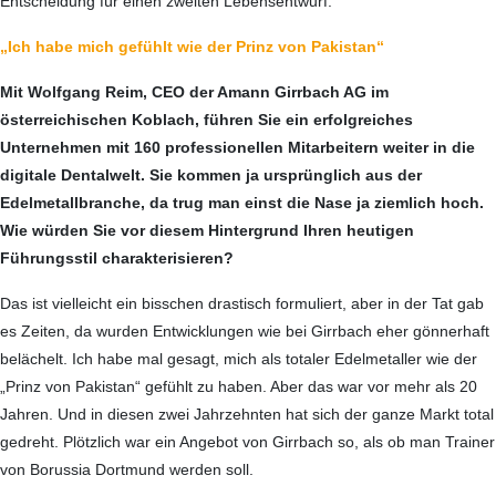
Entscheidung für einen zweiten Lebensentwurf.
„Ich habe mich gefühlt wie der Prinz von Pakistan“
Mit Wolfgang Reim, CEO der Amann Girrbach AG im
österreichischen Koblach, führen Sie ein erfolgreiches
Unternehmen mit 160 professionellen Mitarbeitern weiter in die
digitale Dental­welt. Sie kommen ja ursprünglich aus der
Edelmetallbranche, da trug man einst die Nase ja ziemlich hoch.
Wie würden Sie vor diesem Hintergrund Ihren heutigen
Führungsstil charakterisieren?
Das ist vielleicht ein bisschen drastisch formuliert, aber in der Tat gab
es Zeiten, da wurden Entwicklungen wie bei Girrbach eher gönnerhaft
belächelt. Ich habe mal gesagt, mich als totaler Edelmetaller wie der
„Prinz von Pakistan“ gefühlt zu haben. Aber das war vor mehr als 20
Jahren. Und in diesen zwei Jahrzehnten hat sich der ganze Markt total
gedreht. Plötzlich war ein Angebot von Girrbach so, als ob man Trainer
von Borussia Dortmund werden soll.