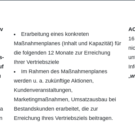
iv
A
Erarbeitung eines konkreten
16
Maßnahmenplanes (Inhalt und Kapazität) für
ni
die folgenden 12 Monate zur Erreichung
s­
un
Ihrer Vertriebsziele
uf
In
Im Rahmen des Maßnahmenplanes
u
„
w
werden u. a. zukünftige Aktionen,
Kundenveranstaltungen,
Marketingmaßnahmen, Umsatzausbau bei
ia
Bestandskunden erarbeitet, die zur
n
Erreichung Ihres Vertriebsziels beitragen.