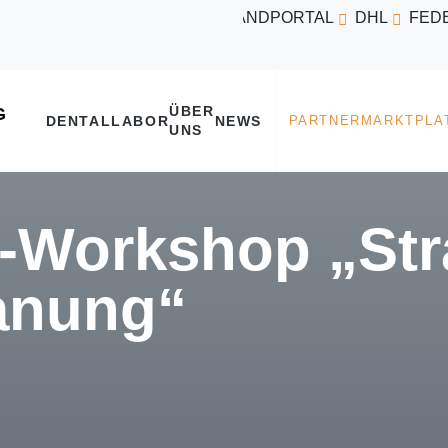
VERSANDPORTAL
DHL
FED
ÜBER
DENTALLABOR
NEWS
UNS
Workshop „Stra
lanung“