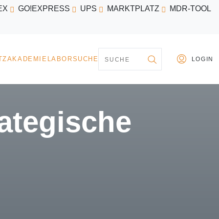
EX
GO!EXPRESS
UPS
MARKTPLATZ
MDR-TOOL
PARTNER
MARKTPLATZ
AKADEMIE
LABORSU
tegische