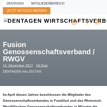
Skip to main content
DENTAGEN
MITGLIEDERBEREICH
JETZT MITGLIED WERDEN
Fusion
Genossenschaftsverband /
RWGV
14. Dezember 2017
·
Uli Dutz
DENTAGEN Info 2017/04
Im April dieses Jahres beschlossen die Mitglieder des
Genossenschaftsverbandes in Frankfurt und des Rheinisch-
Westfäli­schen Genossenschaftsverbandes in Münster die