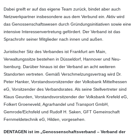
Dabei greift er auf das eigene Team zurück, bindet aber auch
Netzwerkpartner insbesondere aus dem Verbund ein. Aktiv wird
das Genossenschaftswesen durch Gründungsi­nitiativen sowie eine
intensive Interessen­vertretung gefördert. Der Verband ist das
Sprachrohr seiner Mitglieder nach innen und außen.
Juristischer Sitz des Verbandes ist Frankfurt am Main,
Verwaltungssitze bestehen in Düsseldorf, Hannover und Neu-
Isenburg. Darüber hinaus ist der Verband an acht weiteren
Standorten vertreten. Gemäß Ver­schmelzungsvertrag wird Dr.
Peter Hanker, Vorstandsvorsitzender der Volksbank Mittelhessen
eG, Vorsitzender des Verbands­rates. Als seine Stellvertreter sind
Klaus Geurden, Vorstandsvorsitzender der Volksbank Krefeld eG,
Folkert Groeneveld, Agrarhandel und Transport GmbH,
Gemrode/Eichsfeld und Rudolf H. Saken, GFT Gemein­schaft
Fernmeldetechnik eG, Hilden, vorgesehen.
DENTAGEN ist im „Genossenschaftsverband – Verband der