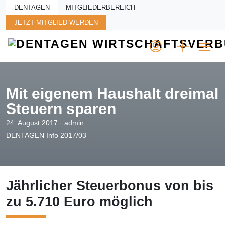
Skip to main content
DENTAGEN
MITGLIEDERBEREICH
JETZT MITGLIED WERDEN
Mit eigenem Haushalt dreimal
Steuern sparen
24. August 2017
·
admin
DENTAGEN Info 2017/03
Jährlicher Steuerbonus von bis
zu 5.710 Euro möglich