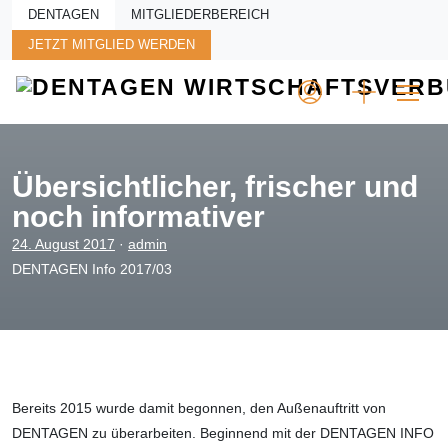
Skip to main content
DENTAGEN
MITGLIEDERBEREICH
JETZT MITGLIED WERDEN
Übersichtlicher, frischer und
noch informativer
24. August 2017
·
admin
DENTAGEN Info 2017/03
Bereits 2015 wurde damit begonnen, den Außenauftritt von
DENTAGEN zu überarbeiten. Beginnend mit der DENTAGEN INFO