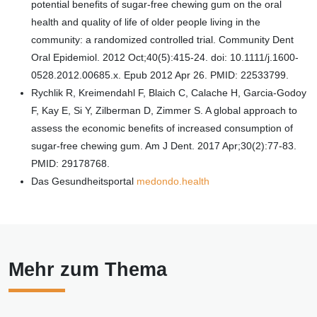
potential benefits of sugar-free chewing gum on the oral
health and quality of life of older people living in the
community: a randomized controlled trial. Community Dent
Oral Epidemiol. 2012 Oct;40(5):415-24. doi: 10.1111/j.1600-
0528.2012.00685.x. Epub 2012 Apr 26. PMID: 22533799.
Rychlik R, Kreimendahl F, Blaich C, Calache H, Garcia-Godoy
F, Kay E, Si Y, Zilberman D, Zimmer S. A global approach to
assess the economic benefits of increased consumption of
sugar-free chewing gum. Am J Dent. 2017 Apr;30(2):77-83.
PMID: 29178768.
Das Gesundheitsportal
medondo.health
Mehr zum Thema