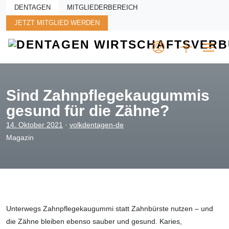
Skip to main content
DENTAGEN
MITGLIEDERBEREICH
JETZT MITGLIED WERDEN
Sind Zahnpflegekaugummis
gesund für die Zähne?
14. Oktober 2021
·
volkdentagen-de
Magazin
Unterwegs Zahnpflegekaugummi statt Zahnbürste nutzen – und
die Zähne bleiben ebenso sauber und gesund. Karies,