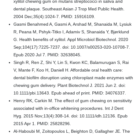
xylitol chewing gum on mutans streptococci in saliva and
dental plaque. Southeast Asian J Trop Med Public Health.
2004 Dec;35(4):1024-7. PMID: 15916109.
Gasmi Benahmed A, Gasmi A, Arshad M, Shanaida M, Lysiuk
R, Peana M, Pshyk-Titko I, Adamiv S, Shanaida Y, Bjørklund
G. Health benefits of xylitol. Appl Microbiol Biotechnol. 2020
Sep;104(17):7225-7237. doi: 10.1007/s00253-020-10708-7.
Epub 2020 Jul 7. PMID: 32638045.
Singh R, Ren Z, Shi Y, Lin S, Kwon KC, Balamurugan S, Rai
V, Mante F, Koo H, Daniell H. Affordable oral health care:
dental biofilm disruption using chloroplast made enzymes with
chewing gum delivery. Plant Biotechnol J. 2021 Jun 2. doi:
10.1111/pbi.13643. Epub ahead of print. PMID: 34076337.
Henry RK, Carkin M. The effect of gum chewing on sensitivity
associated with in-office whitening procedures. Int J Dent
Hyg. 2015 Nov;13(4):308-14. doi: 10.1111/idh.12136. Epub
2015 Apr 1. PMID: 25828296.
Al-Haboubi M, Zoitopoulos L, Beighton D, Gallagher JE. The