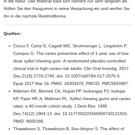
in die Natur. Das Material baut sich nämlich nur sehr langsam ab.
Hüllen Sie den Kaugummi in seine Verpackung ein und werfen Sie
ihn in die nächste Restmülltonne.
Quellen:
Cocco F, Carta G, Cagetti MG, Strohmenger L, Lingström P,
Campus G. The caries preventive effect of 1-year use of low-
dose xylitol chewing gum. A randomized placebo-controlled
clinical trial in high-caries-risk adults. Clin Oral Investig. 2017
Dec;21(9):2733-2740. doi: 10.1007/s00784-017-2075-5.
Epub 2017 Mar 16. PMID: 28303470; PMCID: PMC5693987.
Mäkinen KK, Bennett CA, Hujoel PP, Isokangas PJ, Isotupa
KP, Pape HR Jr, Mäkinen PL. Xylitol chewing gums and caries
rates: a 40-month cohort study. J Dent Res. 1995
Dec;74(12):1904-13. doi: 10.1177/00220345950740121501.
PMID: 8600188.
Thaweboon S, Thaweboon B, Soo-Ampon S. The effect of