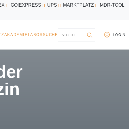
EX
GO!EXPRESS
UPS
MARKTPLATZ
MDR-TOOL
PARTNER
MARKTPLATZ
AKADEMIE
LABORSU
der
zin