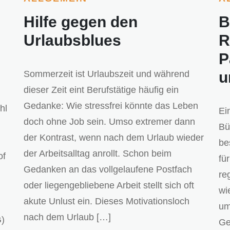
Hilfe gegen den
B
Urlaubsblues
R
P
Sommerzeit ist Urlaubszeit und während
u
dieser Zeit eint Berufstätige häufig ein
Gedanke: Wie stressfrei könnte das Leben
hl
Ei
doch ohne Job sein. Umso extremer dann
Bü
der Kontrast, wenn nach dem Urlaub wieder
be
der Arbeitsalltag anrollt. Schon beim
of
fü
Gedanken an das vollgelaufene Postfach
re
oder liegengebliebene Arbeit stellt sich oft
wi
akute Unlust ein. Dieses Motivationsloch
um
nach dem Urlaub […]
G)
Ge