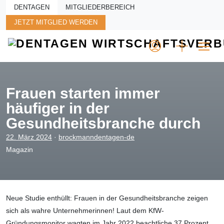
Skip to main content
DENTAGEN
MITGLIEDERBEREICH
JETZT MITGLIED WERDEN
Frauen starten immer
häufiger in der
Gesundheitsbranche durch
22. März 2024
·
brockmanndentagen-de
Magazin
Neue Studie enthüllt: Frauen in der Gesundheitsbranche zeigen
sich als wahre Unternehmerinnen! Laut dem KfW-
Gründungsmonitor wagten im Jahr 2022 beachtliche 37 Prozent