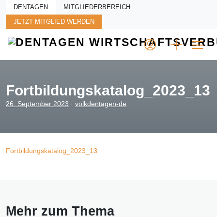
Skip to main content
DENTAGEN
MITGLIEDERBEREICH
JETZT MITGLIED WERDEN
Fortbildungskatalog_2023_13
26. September 2023
·
volkdentagen-de
Fortbildungskatalog_2023_13
Mehr zum Thema