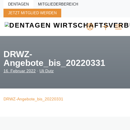
Skip to main content
DENTAGEN
MITGLIEDERBEREICH
JETZT MITGLIED WERDEN
DRWZ-
Angebote_bis_20220331
16. Februar 2022
·
Uli Dutz
DRWZ-Angebote_bis_20220331