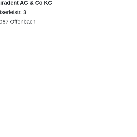
uradent AG & Co KG
serleistr. 3
067 Offenbach