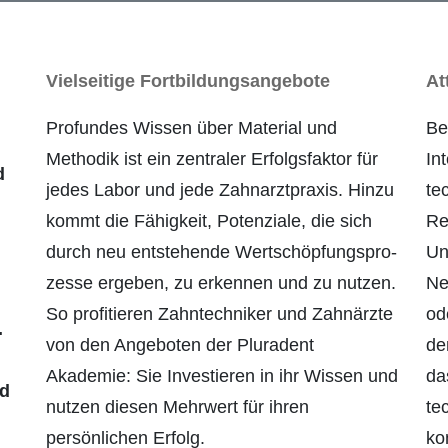
Vielseitige Fortbildungsangebote
At
Profundes Wissen über Material und
Be
Methodik ist ein zentraler Erfolgsfaktor für
In
d
jedes Labor und jede Zahnarztpraxis. Hinzu
te
kommt die Fähigkeit, Potenziale, die sich
Re
durch neu entstehende Wertschöpfungspro­
Un
zesse ergeben, zu erkennen und zu nutzen.
Ne
So profitieren Zahntechniker und Zahnärzte
od
.
von den Angeboten der Pluradent
de
Akademie: Sie Investieren in ihr Wissen und
da
nd
nutzen diesen Mehrwert für ihren
te
persönlichen Erfolg.
ko