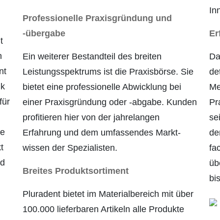
In
Professionelle Praxisgrün­dung und
-übergabe
Er
t
n
Ein weiterer Bestandteil des breiten
Da
nt
Leistungs­spektrums ist die Praxisbörse. Sie
det
ik
bietet eine professionelle Abwicklung bei
Me
für
einer Praxisgründung oder -abgabe. Kunden
Pr
profitieren hier von der jahrelangen
se
he
Erfahrung und dem umfassendes Markt­
de
t
wissen der Spezialisten.
fa
nd
üb
Breites Produktsortiment
bi
Pluradent bietet im Materialbereich mit über
100.000 lieferbaren Artikeln alle Produkte