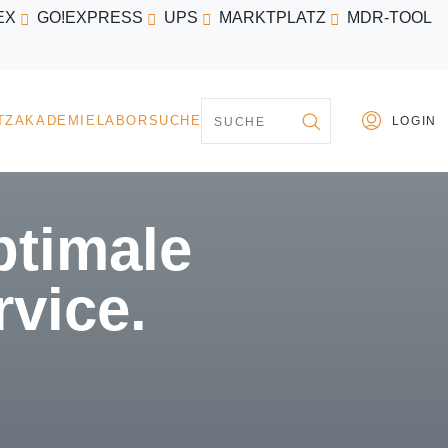
EX
GO!EXPRESS
UPS
MARKTPLATZ
MDR-TOOL
PARTNER
MARKTPLATZ
AKADEMIE
LABORSU
timale
rvice.