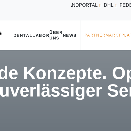
VERSANDPORTAL
DHL
FED
ÜBER
DENTALLABOR
NEWS
UNS
e Konzepte. Op
uverlässiger Se