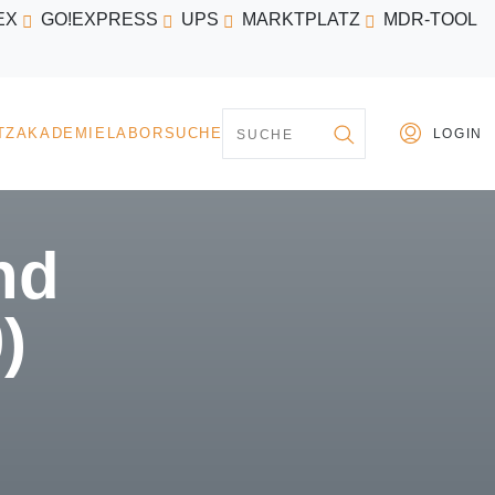
EX
GO!EXPRESS
UPS
MARKTPLATZ
MDR-TOOL
PARTNER
MARKTPLATZ
AKADEMIE
LABORSU
nd
)