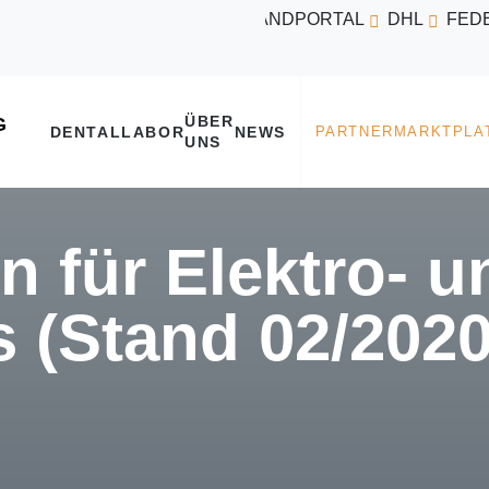
VERSANDPORTAL
DHL
FED
ÜBER
DENTALLABOR
NEWS
UNS
 für Elektro- u
 (Stand 02/2020