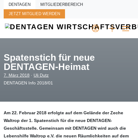
Skip to main content
DENTAGEN
MITGLIEDERBEREICH
JETZT MITGLIED WERDEN
Spatenstich für neue
DENTAGEN-Heimat
7. März 2018
·
Uli Dutz
DENTAGEN Info 2018/01
Am 22. Februar 2018 erfolgte auf dem Gelände der Zeche
Waltrop der 1. Spaten­stich für die neue DENTAGEN-
Geschäfts­stelle. Gemeinsam mit DENTAGEN wird auch die
Lebenshilfe Waltrop e.V. die neuen Räumlichkeiten auf dem