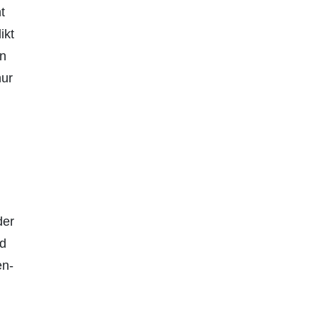
t
ikt
in
nur
der
d
en­