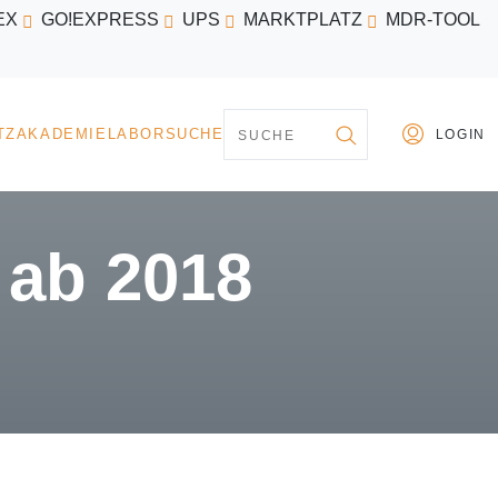
EX
GO!EXPRESS
UPS
MARKTPLATZ
MDR-TOOL
PARTNER
MARKTPLATZ
AKADEMIE
LABORSU
 ab 2018