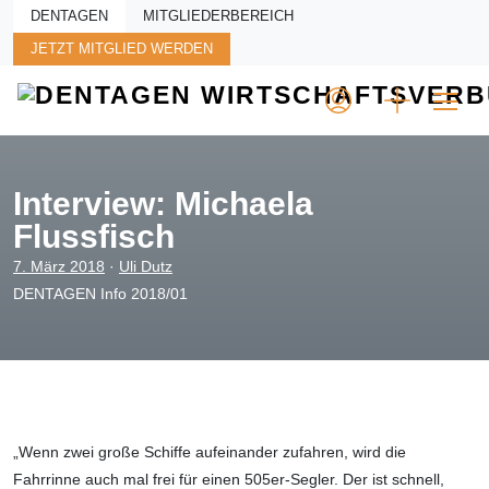
Skip to main content
DENTAGEN
MITGLIEDERBEREICH
JETZT MITGLIED WERDEN
Interview: Michaela
Flussfisch
7. März 2018
·
Uli Dutz
DENTAGEN Info 2018/01
„Wenn zwei große Schiffe aufeinander zufahren, wird die
Fahrrinne auch mal frei für einen 505er-Segler. Der ist schnell,