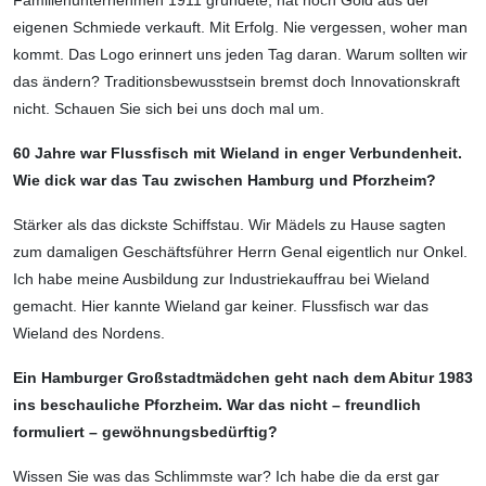
Familienunter­nehmen 1911 gründete, hat noch Gold aus der
eigenen Schmiede verkauft. Mit Erfolg. Nie vergessen, woher man
kommt. Das Logo erinnert uns jeden Tag daran. Warum sollten wir
das ändern? Traditionsbewusstsein bremst doch Innovationskraft
nicht. Schauen Sie sich bei uns doch mal um.
60 Jahre war Flussfisch mit Wieland in enger Verbundenheit.
Wie dick war das Tau zwischen Hamburg und Pforzheim?
Stärker als das dickste Schiffstau. Wir Mädels zu Hause sagten
zum damaligen Geschäftsführer Herrn Genal eigentlich nur Onkel.
Ich habe meine Ausbildung zur Industriekauffrau bei Wieland
gemacht. Hier kannte Wieland gar keiner. Flussfisch war das
Wieland des Nordens.
Ein Hamburger Großstadtmädchen geht nach dem Abitur 1983
ins beschauliche Pforzheim. War das nicht – freundlich
formuliert – gewöhnungsbedürftig?
Wissen Sie was das Schlimmste war? Ich habe die da erst gar