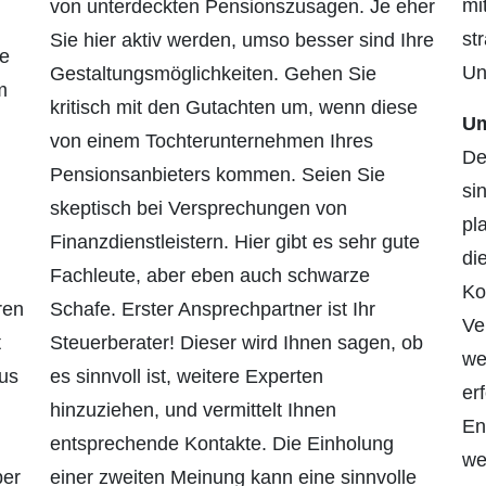
mit
von unterdeckten Pensionszusagen. Je eher
st
Sie hier aktiv werden, umso besser sind Ihre
ge
Un
Gestaltungsmöglichkeiten. Gehen Sie
m
kritisch mit den Gutachten um, wenn diese
Um
von einem Tochterunternehmen Ihres
De
Pensions­anbieters kommen. Seien Sie
si
skeptisch bei Versprechungen von
pl
Finanzdienstleistern. Hier gibt es sehr gute
di
Fachleute, aber eben auch schwarze
Ko
ren
Schafe. Erster Ansprechpart­ner ist Ihr
Ve
t
Steuerberater! Dieser wird Ihnen sagen, ob
we
aus
es sinnvoll ist, weitere Experten
er
hinzuziehen, und vermittelt Ihnen
En
entsprechende Kontakte. Die Einholung
we
ber
einer zweiten Meinung kann eine sinnvolle