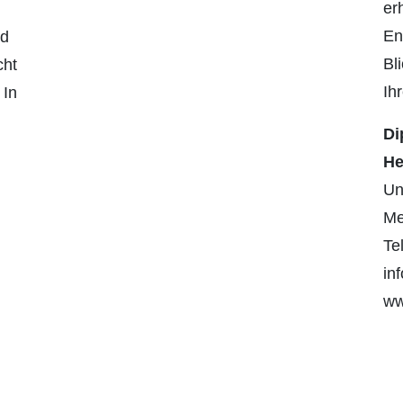
er
En
nd
Bl
cht
Ih
 In
Di
d
He
Un
Me
Te
in
ww