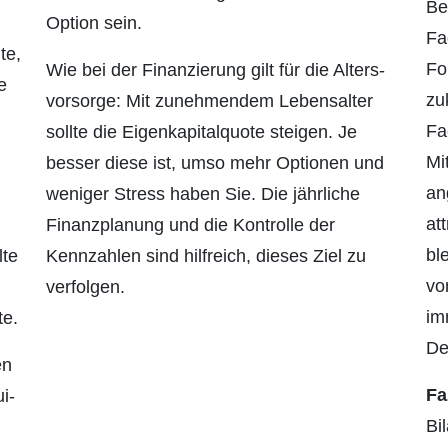
Be
Option sein.
Fa
te,
Fo
Wie bei der Finanzierung gilt für die Alters­
e
zu
vorsorge: Mit zunehmendem Lebensalter
Fa
sollte die Eigenkapitalquote steigen. Je
Mi
besser diese ist, umso mehr Optionen und
an
weniger Stress haben Sie. Die jährliche
at
Finanz­planung und die Kontrolle der
bl
lte
Kennzahlen sind hilfreich, dieses Ziel zu
vo
verfolgen.
im
te.
De
en
Fa
i­
Bi