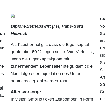
St
Diplom-Betriebswirt (FH) Hans-Gerd
Vo
ich
Hebinck
St
en
er
Als Faustformel gilt, dass die Eigenkapital­
er
Er
quote über 50 % liegen sollte. Von Vorteil ist,
si
wenn die Eigenkapitalquote mit
St
ne
zunehmendem Lebensalter steigt, damit die
Si
es
Nach­folge oder Liquidation des Unter­
An
nehmens geplant werden kann.
St
al
Ge
Altersvorsorge
iß,
Pl
In vielen GmbHs ticken Zeitbomben in Form