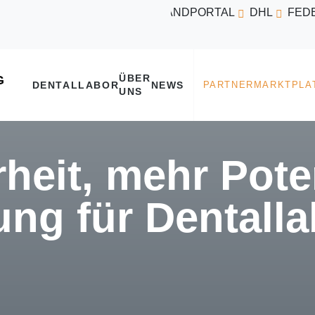
VERSANDPORTAL
DHL
FED
ÜBER
DENTALLABOR
NEWS
UNS
heit, mehr Poten
ng für Dentall