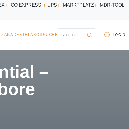
EX
GO!EXPRESS
UPS
MARKTPLATZ
MDR-TOOL
PARTNER
MARKTPLATZ
AKADEMIE
LABORSU
tial –
abore