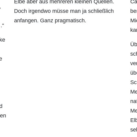
Elbe aber aus mehreren kleinen Quellen.
Ca
,
Doch irgendwo müsse man ja schließlich
be
anfangen. Ganz pragmatisch.
Mi
.“
ka
ke
Üb
sc
e
ve
üb
Sc
Me
na
d
Me
ten
El
se