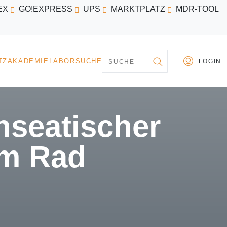
EX
GO!EXPRESS
UPS
MARKTPLATZ
MDR-TOOL
PARTNER
MARKTPLATZ
AKADEMIE
LABORSU
nseatischer
em Rad