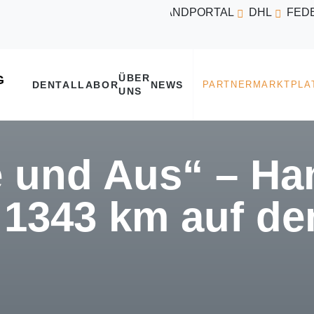
VERSANDPORTAL
DHL
FED
ÜBER
DENTALLABOR
NEWS
UNS
e und Aus“ – Ha
 1343 km auf d