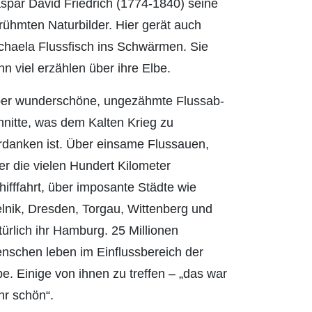
spar David Friedrich (1774-1840) seine
rühmten Naturbilder. Hier gerät auch
chaela Flussfisch ins Schwärmen. Sie
nn viel erzählen über ihre Elbe.
er wunderschöne, ungezähmte Flussab­
hnitte, was dem Kalten Krieg zu
rdanken ist. Über einsame Fluss­auen,
er die vielen Hundert Kilometer
hifffahrt, über imposante Städte wie
lnik, Dresden, Torgau, Wittenberg und
türlich ihr Hamburg. 25 Millionen
nschen leben im Einfluss­bereich der
be. Einige von ihnen zu treffen – „das war
hr schön“.