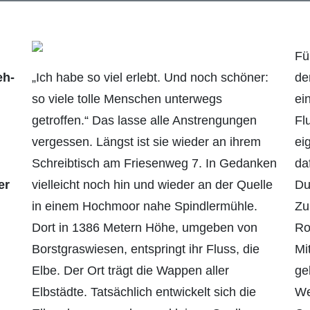
Fü
eh­
„Ich habe so viel erlebt. Und noch schöner:
de
so viele tolle Menschen unterwegs
ei
getroffen.“ Das lasse alle Anstrengungen
Fl
vergessen. Längst ist sie wieder an ihrem
ei
Schreibtisch am Friesen­weg 7. In Gedanken
da
er
vielleicht noch hin und wieder an der Quelle
Du
in einem Hochmoor nahe Spindlermühle.
Zu
Dort in 1386 Metern Höhe, umgeben von
Ro
Borstgraswiesen, entspringt ihr Fluss, die
Mi
Elbe. Der Ort trägt die Wappen aller
ge
Elbstädte. Tatsächlich entwickelt sich die
We