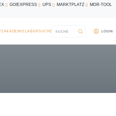
EX
GO!EXPRESS
UPS
MARKTPLATZ
MDR-TOOL
PARTNER
MARKTPLATZ
AKADEMIE
LABORSU