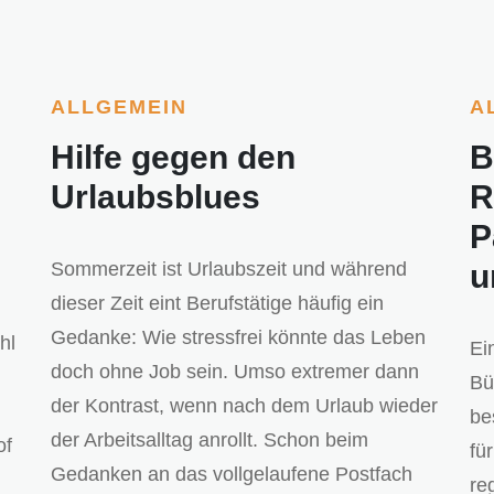
ALLGEMEIN
A
Hilfe gegen den
B
Urlaubsblues
R
P
Sommerzeit ist Urlaubszeit und während
u
dieser Zeit eint Berufstätige häufig ein
Gedanke: Wie stressfrei könnte das Leben
hl
Ei
doch ohne Job sein. Umso extremer dann
Bü
der Kontrast, wenn nach dem Urlaub wieder
be
der Arbeitsalltag anrollt. Schon beim
of
fü
Gedanken an das vollgelaufene Postfach
re