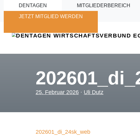
Skip to main content
DENTAGEN
MITGLIEDERBEREICH
JETZT MITGLIED WERDEN
202601_di_
25. Februar 2026
·
Uli Dutz
202601_di_24sk_web