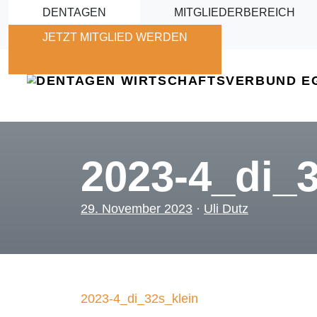
Skip to main content
DENTAGEN
MITGLIEDERBEREICH
JETZT MITGLIED WERDEN
2023-4_di_3
29. November 2023
·
Uli Dutz
2023-4_di_32s_klein