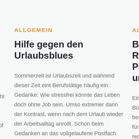
ALLGEMEIN
A
Hilfe gegen den
B
Urlaubsblues
R
P
Sommerzeit ist Urlaubszeit und während
u
dieser Zeit eint Berufstätige häufig ein
Gedanke: Wie stressfrei könnte das Leben
hl
Ei
doch ohne Job sein. Umso extremer dann
Bü
der Kontrast, wenn nach dem Urlaub wieder
be
der Arbeitsalltag anrollt. Schon beim
of
fü
Gedanken an das vollgelaufene Postfach
re