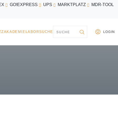
EX
GO!EXPRESS
UPS
MARKTPLATZ
MDR-TOOL
PARTNER
MARKTPLATZ
AKADEMIE
LABORSU