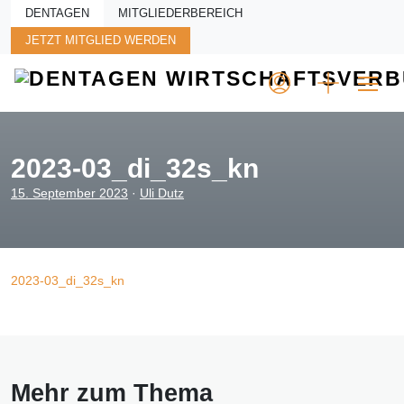
Skip to main content
DENTAGEN
MITGLIEDERBEREICH
JETZT MITGLIED WERDEN
2023-03_di_32s_kn
15. September 2023
·
Uli Dutz
2023-03_di_32s_kn
Mehr zum Thema