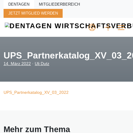
Skip to main content
DENTAGEN
MITGLIEDERBEREICH
JETZT MITGLIED WERDEN
UPS_Partnerkatalog_XV_03_2
14. März 2022
·
Uli Dutz
UPS_Partnerkatalog_XV_03_2022
Mehr zum Thema