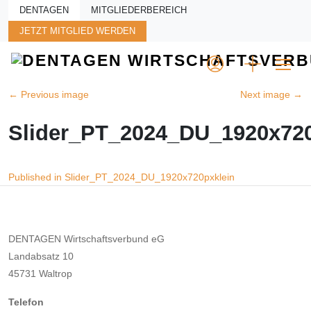
Skip to main content
DENTAGEN
MITGLIEDERBEREICH
JETZT MITGLIED WERDEN
←
Previous image
Next image
→
Slider_PT_2024_DU_1920x720
Beitragsnavigation
Published in Slider_PT_2024_DU_1920x720pxklein
DENTAGEN Wirtschaftsverbund eG
Landabsatz 10
45731 Waltrop
Telefon