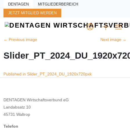
Skip to main content
DENTAGEN
MITGLIEDERBEREICH
JETZT MITGLIED WERDEN
←
Previous image
Next image
→
Slider_PT_2024_DU_1920x72
Beitragsnavigation
Published in Slider_PT_2024_DU_1920x720pxk
DENTAGEN Wirtschaftsverbund eG
Landabsatz 10
45731 Waltrop
Telefon