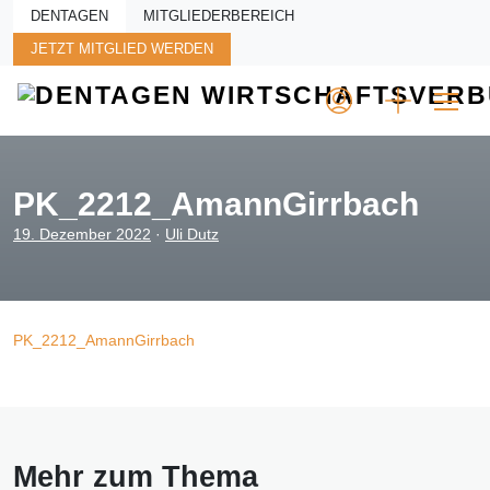
Skip to main content
DENTAGEN
MITGLIEDERBEREICH
JETZT MITGLIED WERDEN
PK_2212_AmannGirrbach
19. Dezember 2022
·
Uli Dutz
PK_2212_AmannGirrbach
Mehr zum Thema