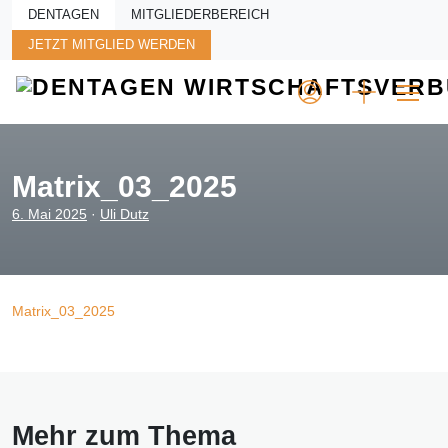
Skip to main content
DENTAGEN
MITGLIEDERBEREICH
JETZT MITGLIED WERDEN
Matrix_03_2025
6. Mai 2025
·
Uli Dutz
Matrix_03_2025
Mehr zum Thema