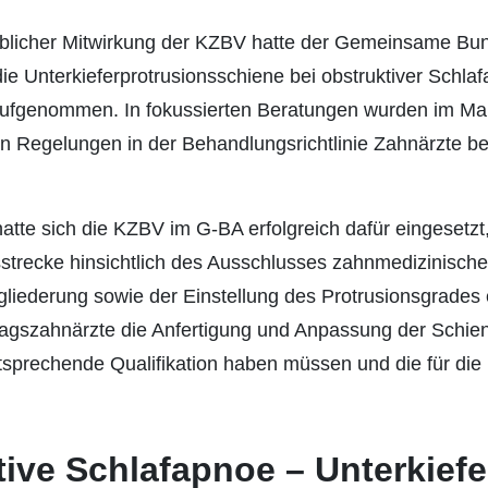
eblicher Mitwirkung der KZBV hatte der Gemeinsame B
 Unterkieferprotrusionsschiene bei obstruktiver Schlafa
aufgenommen. In fokussierten Beratungen wurden im Ma
en Regelungen in der Behandlungsrichtlinie Zahnärzte bes
atte sich die KZBV im G-BA erfolgreich dafür eingesetz
strecke hinsichtlich des Ausschlusses zahnmedizinischer
liederung sowie der Einstellung des Protrusionsgrade
ragszahnärzte die Anfertigung und Anpassung der Schien
sprechende Qualifikation haben müssen und die für die In
tive Schlafapnoe – Unterkief