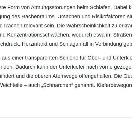
igste Form von Atmungsstörungen beim Schlafen. Dabei 
ung des Rachenraums. Ursachen und Risikofaktoren sin
 Rachen relevant sein. Die Wahrscheinlichkeit zu erkr
und Konzentrationsschwächen, wodurch etwa im Straßenv
chdruck, Herzinfarkt und Schlaganfall in Verbindung geb
 aus einer transparenten Schiene für Ober- und Unterkie
bunden. Dadurch kann der Unterkiefer nach vorne gezog
hindert und die oberen Atemwege offengehalten. Die Ge
 Weichteile – auch „Schnarchen“ genannt. Kieferbewegu