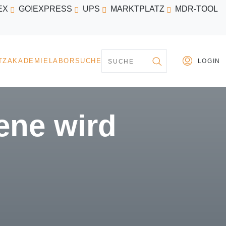
EX
GO!EXPRESS
UPS
MARKTPLATZ
MDR-TOOL
PARTNER
MARKTPLATZ
AKADEMIE
LABORSU
ene wird
g