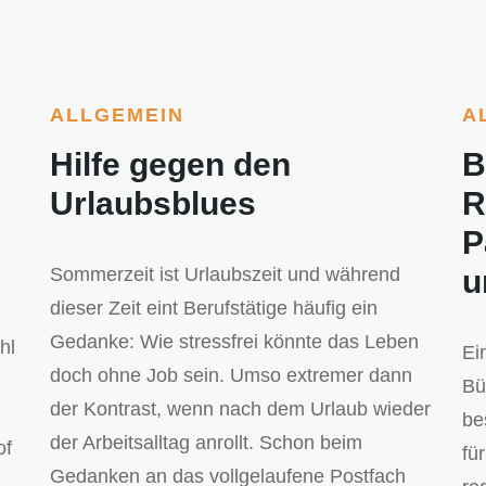
ALLGEMEIN
A
Hilfe gegen den
B
Urlaubsblues
R
P
Sommerzeit ist Urlaubszeit und während
u
dieser Zeit eint Berufstätige häufig ein
Gedanke: Wie stressfrei könnte das Leben
hl
Ei
doch ohne Job sein. Umso extremer dann
Bü
der Kontrast, wenn nach dem Urlaub wieder
be
der Arbeitsalltag anrollt. Schon beim
of
fü
Gedanken an das vollgelaufene Postfach