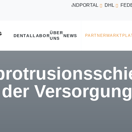
VERSANDPORTAL
DHL
FED
ÜBER
DENTALLABOR
NEWS
UNS
protrusionsschi
 der Versorgun