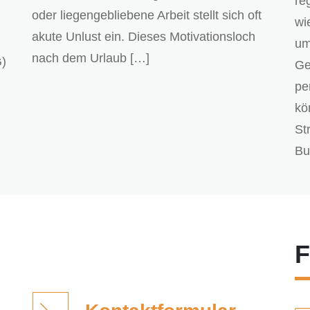
re
oder liegengebliebene Arbeit stellt sich oft
wi
akute Unlust ein. Dieses Motivationsloch
um
nach dem Urlaub […]
G)
Ge
pe
kö
St
Bu
F