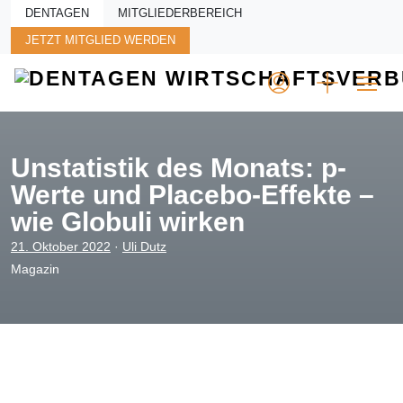
Skip to main content
DENTAGEN
MITGLIEDERBEREICH
JETZT MITGLIED WERDEN
Unstatistik des Monats: p-
Werte und Placebo-Effekte –
wie Globuli wirken
21. Oktober 2022
·
Uli Dutz
Magazin
—