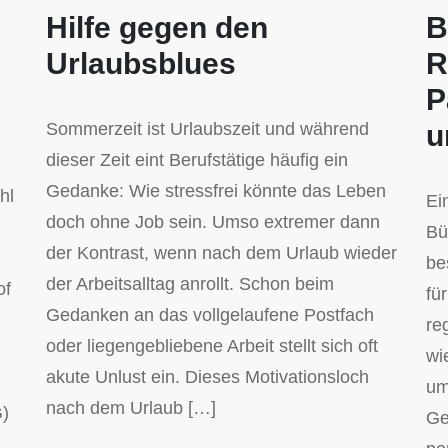
Hilfe gegen den
B
Urlaubsblues
R
P
Sommerzeit ist Urlaubszeit und während
u
dieser Zeit eint Berufstätige häufig ein
Gedanke: Wie stressfrei könnte das Leben
hl
Ei
doch ohne Job sein. Umso extremer dann
Bü
der Kontrast, wenn nach dem Urlaub wieder
be
der Arbeitsalltag anrollt. Schon beim
of
fü
Gedanken an das vollgelaufene Postfach
re
oder liegengebliebene Arbeit stellt sich oft
wi
akute Unlust ein. Dieses Motivationsloch
um
nach dem Urlaub […]
G)
Ge