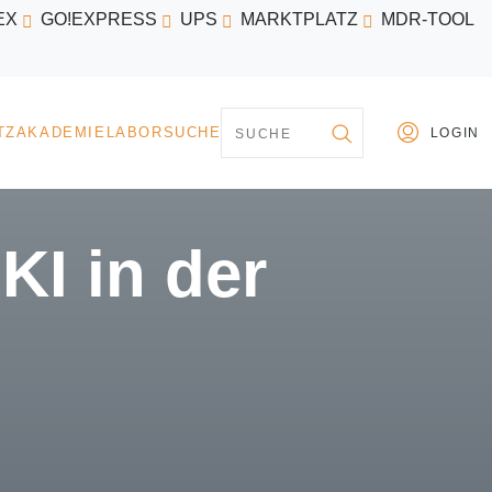
EX
GO!EXPRESS
UPS
MARKTPLATZ
MDR-TOOL
PARTNER
MARKTPLATZ
AKADEMIE
LABORSU
KI in der