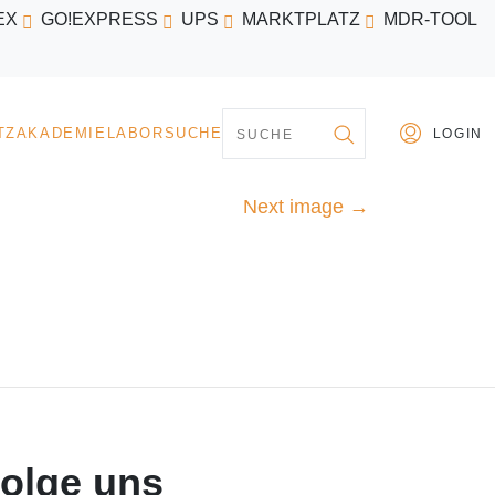
EX
GO!EXPRESS
UPS
MARKTPLATZ
MDR-TOOL
PARTNER
MARKTPLATZ
AKADEMIE
LABORSU
Next image
→
olge uns