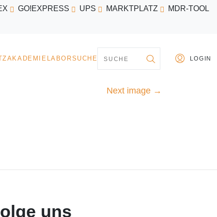
EX
GO!EXPRESS
UPS
MARKTPLATZ
MDR-TOOL
PARTNER
MARKTPLATZ
AKADEMIE
LABORSU
Next image
→
olge uns