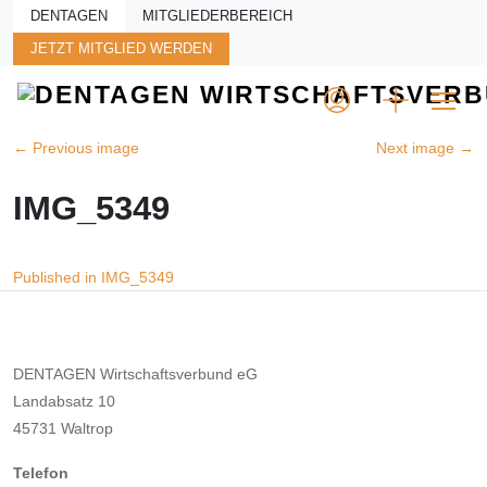
Skip to main content
DENTAGEN
MITGLIEDERBEREICH
JETZT MITGLIED WERDEN
←
Previous image
Next image
→
IMG_5349
Beitragsnavigation
Published in IMG_5349
DENTAGEN Wirtschaftsverbund eG
Landabsatz 10
45731 Waltrop
Telefon