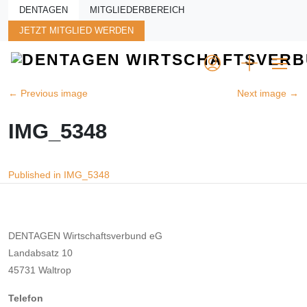
Skip to main content
DENTAGEN
MITGLIEDERBEREICH
JETZT MITGLIED WERDEN
←
Previous image
Next image
→
IMG_5348
Beitragsnavigation
Published in IMG_5348
DENTAGEN Wirtschaftsverbund eG
Landabsatz 10
45731 Waltrop
Telefon