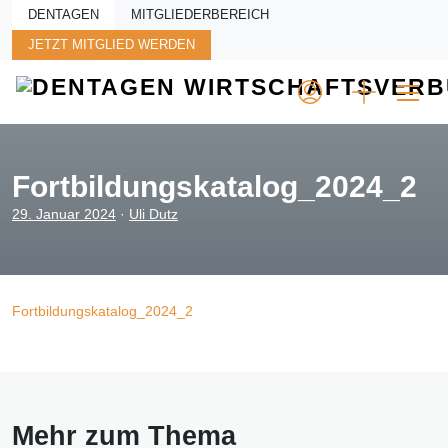
Skip to main content
DENTAGEN
MITGLIEDERBEREICH
JETZT MITGLIED WERDEN
Fortbildungskatalog_2024_2
29. Januar 2024
·
Uli Dutz
Fortbildungskatalog_2024_2
Mehr zum Thema