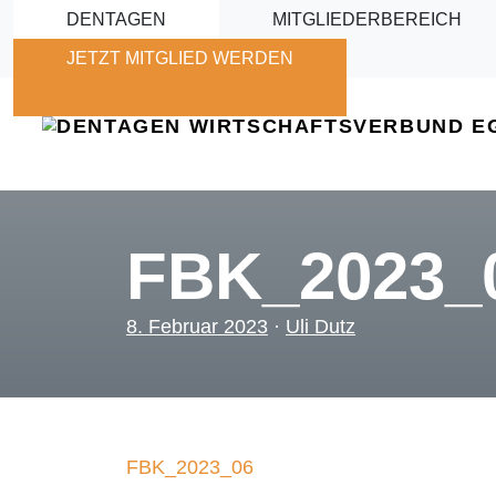
Skip to main content
DENTAGEN
MITGLIEDERBEREICH
JETZT MITGLIED WERDEN
FBK_2023_
8. Februar 2023
·
Uli Dutz
FBK_2023_06