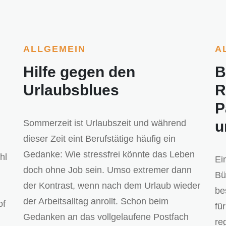
ALLGEMEIN
A
Hilfe gegen den
B
Urlaubsblues
R
P
Sommerzeit ist Urlaubszeit und während
u
dieser Zeit eint Berufstätige häufig ein
Gedanke: Wie stressfrei könnte das Leben
hl
Ei
doch ohne Job sein. Umso extremer dann
Bü
der Kontrast, wenn nach dem Urlaub wieder
be
der Arbeitsalltag anrollt. Schon beim
of
fü
Gedanken an das vollgelaufene Postfach
re