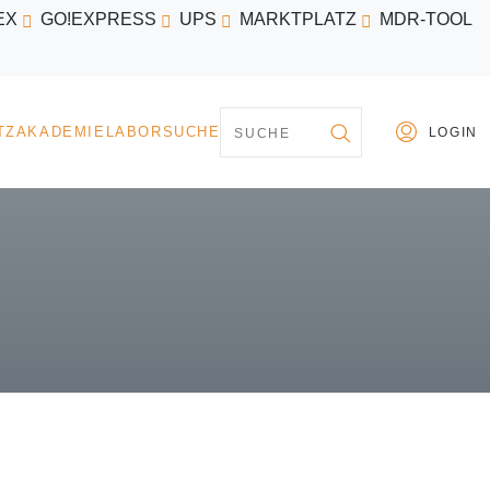
EX
GO!EXPRESS
UPS
MARKTPLATZ
MDR-TOOL
PARTNER
MARKTPLATZ
AKADEMIE
LABORSU