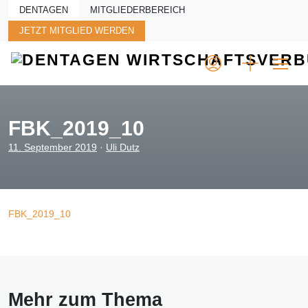
Skip to main content
DENTAGEN
MITGLIEDERBEREICH
JETZT MITGLIED WERDEN
FBK_2019_10
11. September 2019
·
Uli Dutz
FBK_2019_10
Mehr zum Thema