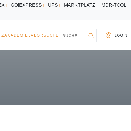
EX
GO!EXPRESS
UPS
MARKTPLATZ
MDR-TOOL
PARTNER
MARKTPLATZ
AKADEMIE
LABORSU