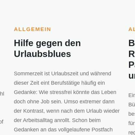
ALLGEMEIN
A
Hilfe gegen den
B
Urlaubsblues
R
P
Sommerzeit ist Urlaubszeit und während
u
dieser Zeit eint Berufstätige häufig ein
Gedanke: Wie stressfrei könnte das Leben
hl
Ei
doch ohne Job sein. Umso extremer dann
Bü
der Kontrast, wenn nach dem Urlaub wieder
be
der Arbeitsalltag anrollt. Schon beim
of
fü
Gedanken an das vollgelaufene Postfach
re