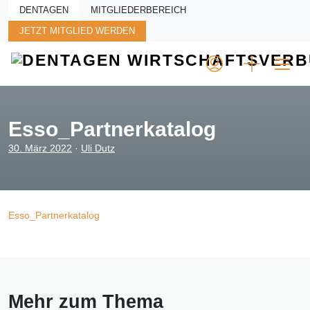
Skip to main content
DENTAGEN
MITGLIEDERBEREICH
JETZT MITGLIED WERDEN
Esso_Partnerkatalog
30. März 2022
·
Uli Dutz
Esso_Partnerkatalog
Mehr zum Thema