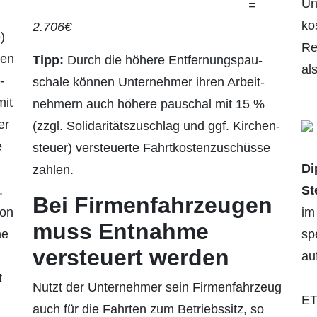
Un
=
ko
2.706€
)
Re
ten
Tipp:
Durch die höhere Entfernungspau­
al
­
schale können Unternehmer ihren Arbeit­
mit
nehmern auch höhere pauschal mit 15 %
er
(zzgl. Solidaritätszuschlag und ggf. Kirchen­
e
steuer) versteuerte Fahrtkostenzuschüsse
Di
zahlen.
.
St
Bei Firmenfahrzeugen
von
im
muss Entnahme
ne
spe
versteuert werden
au
t
Nutzt der Unternehmer sein Firmenfahrzeug
ET
auch für die Fahrten zum Betriebssitz, so