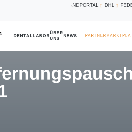
VERSANDPORTAL
DHL
FED
ÜBER
DENTALLABOR
NEWS
UNS
fernungspausch
1