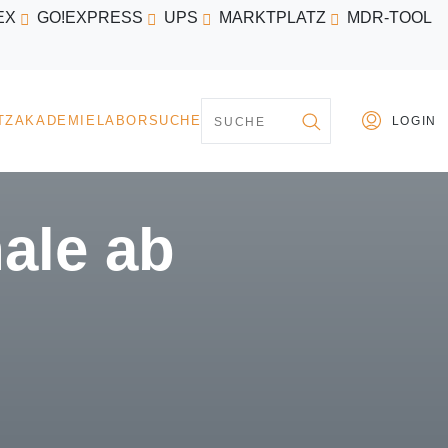
EX
GO!EXPRESS
UPS
MARKTPLATZ
MDR-TOOL
PARTNER
MARKTPLATZ
AKADEMIE
LABORSU
ale ab