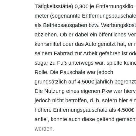
Tätigkeitsstätte) 0,30€ je Entfernungs­kilo­
meter (sogenannte Entfernungspau­schal­e
als Betriebsausgaben bzw. Wer­bungs­kos
abziehen. Ob er dabei ein öffentliches Ver
kehrsmittel oder das Auto genutzt hat, er 
seinem Fahrrad zur Arbeit gefahren ist od
sogar zu Fuß unterwegs war, spielte kein
Rolle. Die Pauschale war jedoch
grundsätzlich auf 4.500€ jährlich begrenzt
Die Nutzung eines eigenen Pkw war hier
jedoch
nicht betroffen, d. h.
sofern
hier ei
höhere Entfernungspau­schale als 4.500€
anfiel, konnte auch diese geltend gemach
werden.