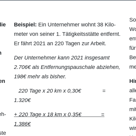
So
die
Beispiel:
Ein Unternehmer wohnt 38 Kilo­
Wo
meter von seiner 1. Tätigkeitsstätte entfernt.
en
Er fährt 2021 an 220 Tagen zur Arbeit.
fü
n
Be
Der Unternehmer kann 2021 insgesamt
me
2.706€ als Entfernungspauschale abziehen,
198€ mehr als bisher.
en
Hi
al
220 Tage x 20 km x 0,30€ =
Fa
1.320€
mi
eh­
+ 220 Tage x 18 km x 0,35€ =
Ki
1.386€
wi
ste