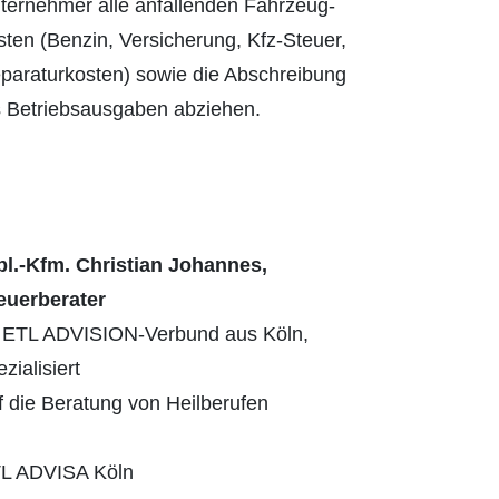
ternehmer alle anfallenden Fahrzeug­
sten (Benzin, Versicherung, Kfz-Steuer,
paraturkosten) sowie die Abschrei­bung
s Betriebsausgaben abziehen.
pl.-Kfm. Christian Johannes,
euerberater
 ETL ADVISION-Verbund aus Köln,
zialisiert
f die Beratung von Heilberufen
L ADVISA Köln