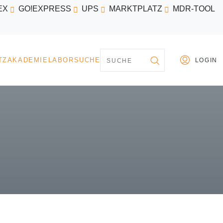
EX
GO!EXPRESS
UPS
MARKTPLATZ
MDR-TOOL
PARTNER
MARKTPLATZ
AKADEMIE
LABORSU