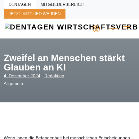
Skip to main content
DENTAGEN
MITGLIEDERBEREICH
JETZT MITGLIED WERDEN
Zweifel an Menschen stärkt
Glauben an KI
4. Dezember 2024
·
Redaktion
Allgemein
Wenn ihnen die Befangenheit bei menschlichen Entscheidungen