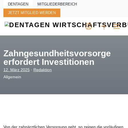
Skip to main content
DENTAGEN
MITGLIEDERBEREICH
JETZT MITGLIED WERDEN
Zahngesundheitsvorsorge
erfordert Investitionen
12. März 2025
·
Redaktion
Allgemein
Von der zahnärztlichen Versorgung geht, so zeigen die vorläufigen