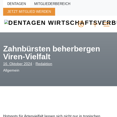
Skip to main content
DENTAGEN
MITGLIEDERBEREICH
JETZT MITGLIED WERDEN
Zahnbürsten beherbergen
Viren-Vielfalt
16. Oktober 2024
·
Redaktion
Allgemein
Hotspots für Artenvielfalt lassen sich nicht nur in tropischen