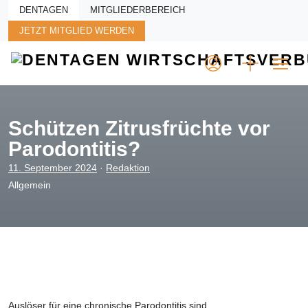
Skip to main content
DENTAGEN
MITGLIEDERBEREICH
JETZT MITGLIED WERDEN
Schützen Zitrusfrüchte vor
Parodontitis?
11. September 2024
·
Redaktion
Allgemein
Auslöser für eine chronische Parodontitis sind