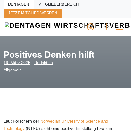
Skip to main content
DENTAGEN
MITGLIEDERBEREICH
JETZT MITGLIED WERDEN
Positives Denken hilft
19. März 2025
·
Redaktion
Allgemein
Laut Forschern der
Norwegian University of Science and
Technology
(NTNU) steht eine positive Einstellung bzw. ein