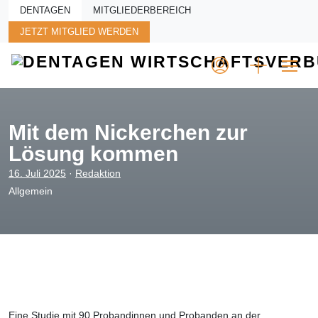
Skip to main content
DENTAGEN
MITGLIEDERBEREICH
JETZT MITGLIED WERDEN
Mit dem Nickerchen zur
Lösung kommen
16. Juli 2025
·
Redaktion
Allgemein
Eine Studie mit 90 Probandinnen und Probanden an der