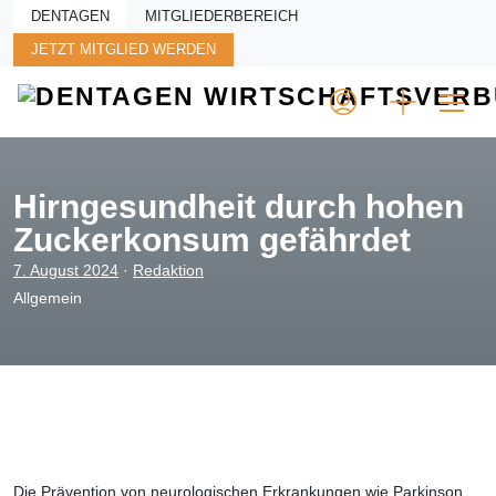
Skip to main content
DENTAGEN
MITGLIEDERBEREICH
JETZT MITGLIED WERDEN
Hirngesundheit durch hohen
Zuckerkonsum gefährdet
7. August 2024
·
Redaktion
Allgemein
Die Prävention von neurologischen Erkrankungen wie Parkinson,