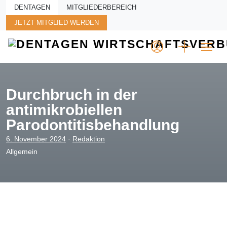
Skip to main content
DENTAGEN
MITGLIEDERBEREICH
JETZT MITGLIED WERDEN
Durchbruch in der
antimikrobiellen
Parodontitisbehandlung
6. November 2024
·
Redaktion
Allgemein