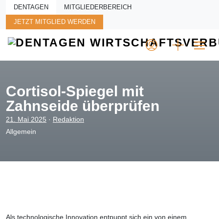
Skip to main content
DENTAGEN
MITGLIEDERBEREICH
JETZT MITGLIED WERDEN
Cortisol-Spiegel mit
Zahnseide überprüfen
21. Mai 2025
·
Redaktion
Allgemein
Als technologische Innovation entpuppt sich ein von einem